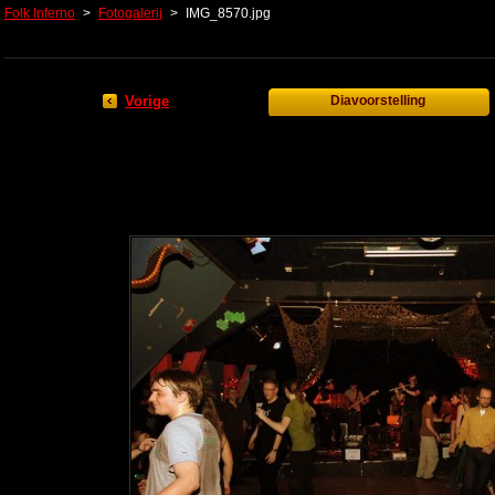
Folk Inferno
>
Fotogalerij
>
IMG_8570.jpg
Vorige
Diavoorstelling