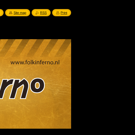
Site map
RSS
Print