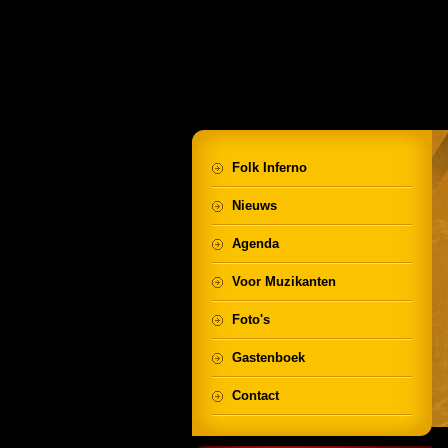
Folk Inferno
Nieuws
Agenda
Voor Muzikanten
Foto's
Gastenboek
Contact