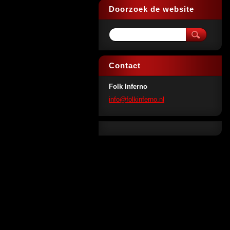
Doorzoek de website
Contact
Folk Inferno
info@fol
kinferno
.nl